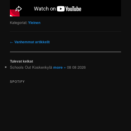
Kategoriat:
Yleinen
Artikkelien
←
Vanhemmat artikkelit
selaus
Tulevat keikat
Schools Out Koskenkylä
more »
08 08 2026
SPOTIFY