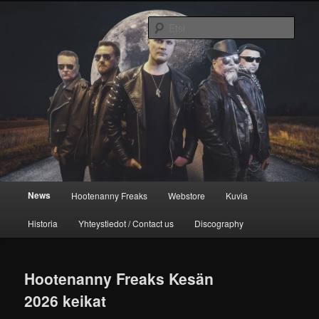
Siirry
Siirry
Hard Drivin' Rock and Roll Since 1997
sisältöön
toissijaiseen
Etsi
sisältöön
Hootenanny Freaks
Päävalikko
News
Hootenanny Freaks
Webstore
Kuvia
Historia
Yhteystiedot / Contact us
Discography
Hootenanny Freaks Kesän
2026 keikat