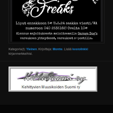
Kategoria(t):
Yleinen
. Kirjoittaja:
Montte
. Lisää
kestolinkki
kirjanmerkkeihisi.