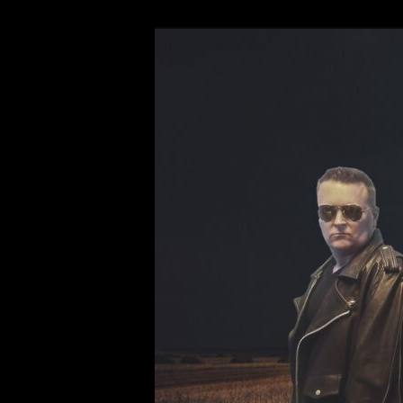
Siirry
Hard Drivin' Rock and Roll Sin
sisältöön
Hootenanny F