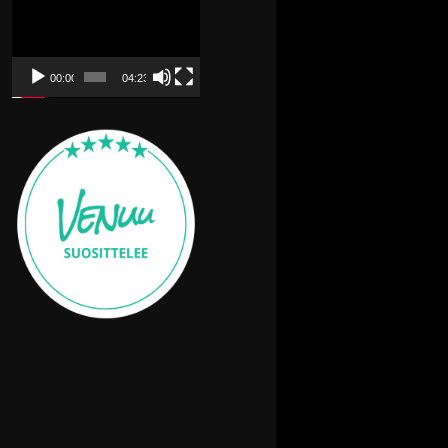
Videotoistin
00:00
04:23