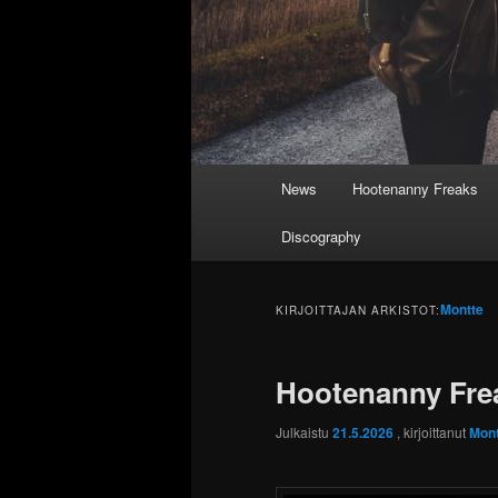
Päävalikko
News
Hootenanny Freaks
Discography
Montte
KIRJOITTAJAN ARKISTOT:
Hootenanny Frea
Julkaistu
21.5.2026
, kirjoittanut
Mont