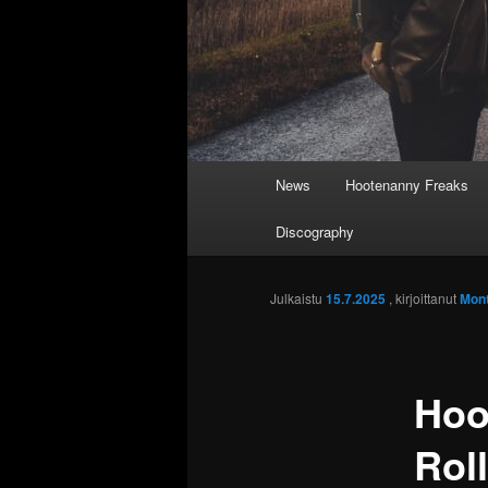
Päävalikko
News
Hootenanny Freaks
Discography
Julkaistu
15.7.2025
, kirjoittanut
Mont
Hoo
Rol