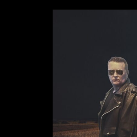
Siirry
Hard Drivin' Rock and Roll Sin
sisältöön
Hootenanny F