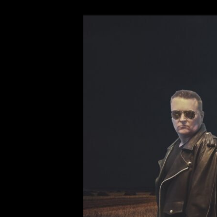
Siirry
Hard Drivin' Rock and Roll Sin
sisältöön
Hootenanny F